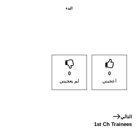
البدء
تسجيل الدخول للانضمام
0
0
اعجبني
لم يعجبني
التالي
1st Ch Trainees